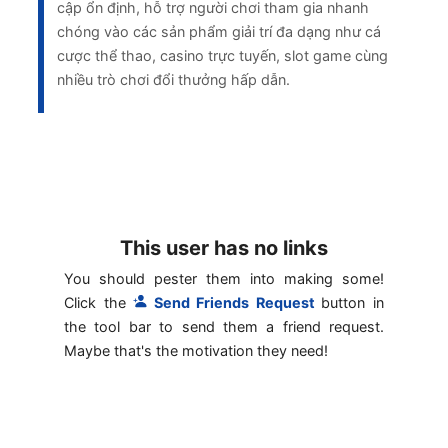
cập ổn định, hỗ trợ người chơi tham gia nhanh
chóng vào các sản phẩm giải trí đa dạng như cá
cược thể thao, casino trực tuyến, slot game cùng
nhiều trò chơi đổi thưởng hấp dẫn.
This user has no links
You should pester them into making some!
Click the
Send Friends Request
button in
the tool bar to send them a friend request.
Maybe that's the motivation they need!